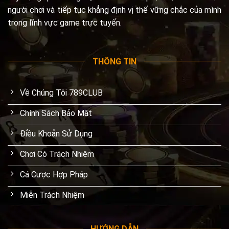
người chơi và tiếp tục khẳng định vị thế vững chắc của mình
trong lĩnh vực game trực tuyến.
THÔNG TIN
Về Chúng Tôi 789CLUB
Chính Sách Bảo Mật
Điều Khoản Sử Dụng
Chơi Có Trách Nhiệm
Cá Cược Hợp Pháp
Miễn Trách Nhiệm
HƯỚNG DẪN