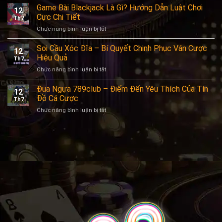
Ngựa
Game Bài Blackjack Là Gì? Hướng Dẫn Luật Chơi
Chơi
12
Trực
Giúp
Cực Chi Tiết
Th7
Tuyến
Anh
ở
Chức năng bình luận bị tắt
Có
Em
Game
Gian
Dễ
Bài
Soi Cầu Xóc Đĩa – Bí Quyết Chinh Phục Ván Cược
Lận
Trúng
12
Blackjack
–
Hiệu Quả
Lớn
Th7
Là
Lưu
ở
Chức năng bình luận bị tắt
Gì?
Ý
Soi
Hướng
Để
Cầu
Đua Ngựa 789club – Điểm Đến Yêu Thích Của Tín
Dẫn
Bảo
12
Xóc
Luật
Đồ Cá Cược
Vệ
Th7
Đĩa
Chơi
Quyền
ở
Chức năng bình luận bị tắt
–
Cực
Lợi
Đua
Bí
Chi
Ngựa
Quyết
Tiết
789club
Chinh
–
Phục
Điểm
Ván
Đến
Cược
Yêu
Hiệu
Thích
Quả
Của
Tín
Đồ
Cá
Cược