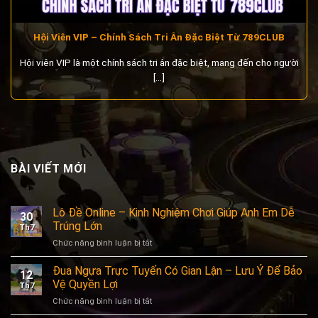
Hội Viên VIP – Chính Sách Tri Ân Đặc Biệt Từ 789CLUB
Hội viên VIP là một chính sách tri ân đặc biệt, mang đến cho người
[...]
BÀI VIẾT MỚI
Lô Đề Online – Kinh Nghiệm Chơi Giúp Anh Em Dễ
30
Trúng Lớn
Th7
ở
Chức năng bình luận bị tắt
Lô
Đề
Đua Ngựa Trực Tuyến Có Gian Lận – Lưu Ý Để Bảo
12
Online
Vệ Quyền Lợi
Th7
–
ở
Chức năng bình luận bị tắt
Kinh
Đua
Nghiệm