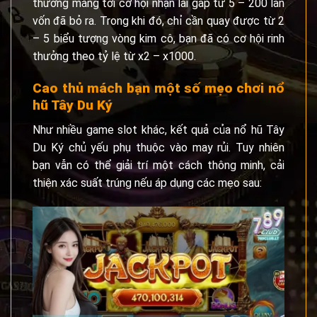
thường mang tới cơ hội nhận lãi gấp từ 5 – 200 lần
vốn đã bỏ ra. Trong khi đó, chỉ cần quay được từ 2
– 5 biểu tượng vòng kim cô, bạn đã có cơ hội rinh
thưởng theo tỷ lệ từ x2 – x1000.
Cao thủ mách bạn một số mẹo chơi nổ
hũ Tây Du Ký
Như nhiều game slot khác, kết quả của nổ hũ Tây
Du Ký chủ yếu phụ thuộc vào may rủi. Tuy nhiên
bạn vẫn có thể giải trí một cách thông minh, cải
thiện xác suất trúng nếu áp dụng các mẹo sau: