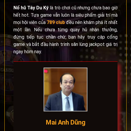
Nổ hũ Tây Du Ký
là trò chơi cũ nhưng chưa bao giờ
hết hot. Tựa game vẫn luôn là siêu phẩm giải trí mà
mọi hội viên của
789 club
đều nên khám phá ít nhất
một lần. Nếu chưa từng quay hũ nhận thưởng,
đừng tiếp tục chần chừ, bạn hãy truy cập cổng
game và bắt đầu hành trình săn lùng jackpot giá trị
ngay hôm nay.
Mai Anh Dũng