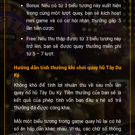
Bonus: Nếu có từ 3 biểu tượng này xuất hiện
trong cùng một lượt quay, bạn sẽ kích hoạt
mini game và có cơ hội nhận thưởng gấp 5
lần tiền cược.
Free: Nếu thu thập được từ 3 biểu tượng này
trở lên, bạn sẽ được quay thưởng miễn phí
từ 5 – 7 lượt.
Hướng dẫn tính thưởng khi chơi quay hũ Tây Du
Ký
Không khó để tính lợi nhuận thu về sau mỗi lần
quay nổ hũ Tây Du Ký. Tiền thưởng của bạn sẽ là
kết quả của phép tính vốn ban đầu x hệ số trả
thưởng đã được công khai.
Mỗi một biểu tượng trong game quay hũ lại có hệ
số ăn hấp dẫn khác nhau. Ví dụ, các chữ số thông