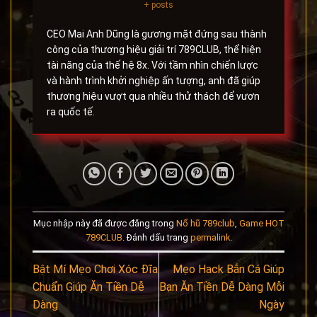
+ posts
CEO Mai Anh Dũng là gương mặt đứng sau thành
công của thương hiệu giải trí 789CLUB, thể hiện
tài năng của thế hệ 8x. Với tầm nhìn chiến lược
và hành trình khởi nghiệp ấn tượng, anh đã giúp
thương hiệu vượt qua nhiều thử thách để vươn
ra quốc tế.
Mục nhập này đã được đăng trong
Nổ hũ 789club
,
Game HOT
789CLUB
. Đánh dấu trang
permalink
.
Bật Mí Mẹo Chơi Xóc Đĩa
Mẹo Hack Bắn Cá Giúp
Chuẩn Giúp Ăn Tiền Dễ
Bạn Ăn Tiền Dễ Dàng Mỗi
Dàng
Ngày