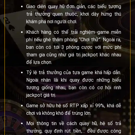
Giao diện quay hũ đơn giản, các biểu tượng
trả thưởng quen thuộc, khơi dậy hứng thú
khám phá nơi người chơi.
Khách hàng có thể trải nghiệm game miễn
phí nếu ghé thăm phòng “Chơi thử”. Ngoài ra,
bạn còn có tới 3 phòng cược với mức phí
tham gia cũng như giá trị jackpot khác nhau
để lựa chọn.
Tỷ lệ trả thưởng của tựa game khá hấp dẫn.
Ngoài nhận lãi khi quay được những biểu
tượng giống nhau, bạn còn có cơ hội rinh
jackpot giá trị.
Game sở hữu hệ số RTP xấp xỉ 99%, khá dễ
chơi và không khó để trúng lớn.
Mọi thông tin về cách quay hũ, hệ số trả
thưởng, quy định rút tiền,… đều được công