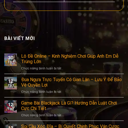
BÀI VIẾT MỚI
Lô Đề Online – Kinh Nghiệm Chơi Giúp Anh Em Dễ
30
Trúng Lớn
Th7
ở
Chức năng bình luận bị tắt
Lô
Đề
Đua Ngựa Trực Tuyến Có Gian Lận – Lưu Ý Để Bảo
12
Online
Vệ Quyền Lợi
Th7
–
ở
Chức năng bình luận bị tắt
Kinh
Đua
Nghiệm
Ngựa
Game Bài Blackjack Là Gì? Hướng Dẫn Luật Chơi
Chơi
12
Trực
Giúp
Cực Chi Tiết
Th7
Tuyến
Anh
ở
Chức năng bình luận bị tắt
Có
Em
Game
Gian
Dễ
Bài
Soi Cầu Xóc Đĩa – Bí Quyết Chinh Phục Ván Cược
Lận
Trúng