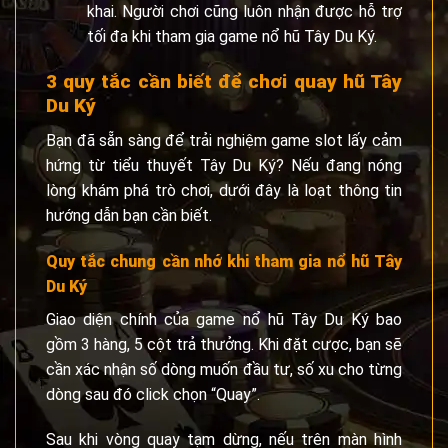
khai. Người chơi cũng luôn nhận được hỗ trợ
tối đa khi tham gia game nổ hũ Tây Du Ký.
3 quy tắc cần biết để chơi quay hũ Tây
Du Ký
Bạn đã sẵn sàng để trải nghiệm game slot lấy cảm
hứng từ tiểu thuyết Tây Du Ký? Nếu đang nóng
lòng khám phá trò chơi, dưới đây là loạt thông tin
hướng dẫn bạn cần biết.
Quy tắc chung cần nhớ khi tham gia nổ hũ Tây
Du Ký
Giao diện chính của game nổ hũ Tây Du Ký bao
gồm 3 hàng, 5 cột trả thưởng. Khi đặt cược, bạn sẽ
cần xác nhận số dòng muốn đầu tư, số xu cho từng
dòng sau đó click chọn “Quay”.
Sau khi vòng quay tạm dừng, nếu trên màn hình