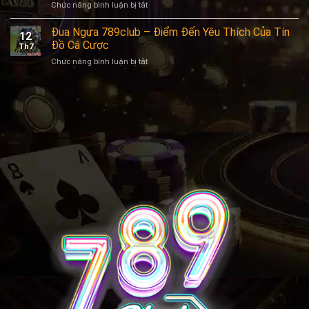
ở
Chức năng bình luận bị tắt
Gì?
Ý
Soi
Hướng
Để
Cầu
Đua Ngựa 789club – Điểm Đến Yêu Thích Của Tín
Dẫn
Bảo
12
Xóc
Luật
Đồ Cá Cược
Vệ
Th7
Đĩa
Chơi
Quyền
ở
Chức năng bình luận bị tắt
–
Cực
Lợi
Đua
Bí
Chi
Ngựa
Quyết
Tiết
789club
Chinh
–
Phục
Điểm
Ván
Đến
Cược
Yêu
Hiệu
Thích
Quả
Của
Tín
Đồ
Cá
Cược