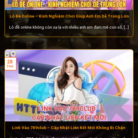
Lô Đề Online – Kinh Nghiệm Chơi Giúp Anh Em Dễ Trúng Lớn
Lô đề online không còn xa lạ với nhiều anh em đam mê con số, [...]
28
Th6
Link Vào 789club – Cập Nhật Liên Kết Mới Không Bị Chặn