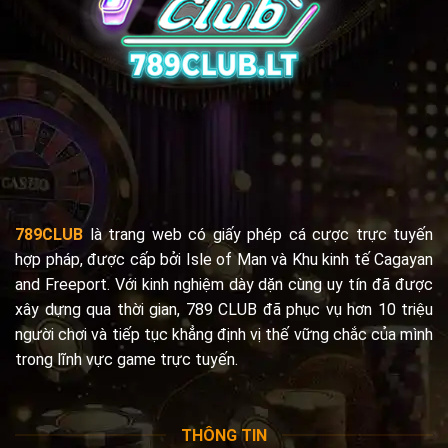
789CLUB
là trang web có giấy phép cá cược trực tuyến
hợp pháp, được cấp bởi Isle of Man và Khu kinh tế Cagayan
and Freeport. Với kinh nghiệm dày dặn cùng uy tín đã được
xây dựng qua thời gian, 789 CLUB đã phục vụ hơn 10 triệu
người chơi và tiếp tục khẳng định vị thế vững chắc của mình
trong lĩnh vực game trực tuyến.
THÔNG TIN