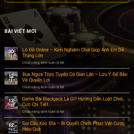
BÀI VIẾT MỚI
Lô Đề Online – Kinh Nghiệm Chơi Giúp Anh Em Dễ
30
Trúng Lớn
Th7
ở
Chức năng bình luận bị tắt
Lô
Đề
Đua Ngựa Trực Tuyến Có Gian Lận – Lưu Ý Để Bảo
12
Online
Vệ Quyền Lợi
Th7
–
ở
Chức năng bình luận bị tắt
Kinh
Đua
Nghiệm
Ngựa
Game Bài Blackjack Là Gì? Hướng Dẫn Luật Chơi
Chơi
12
Trực
Giúp
Cực Chi Tiết
Th7
Tuyến
Anh
ở
Chức năng bình luận bị tắt
Có
Em
Game
Gian
Dễ
Bài
Soi Cầu Xóc Đĩa – Bí Quyết Chinh Phục Ván Cược
Lận
Trúng
12
Blackjack
–
Hiệu Quả
Lớn
Th7
Là
Lưu