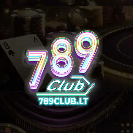
Điểm
Ván
Đến
Cược
Yêu
Hiệu
Thích
Quả
Của
Tín
Đồ
Cá
Cược